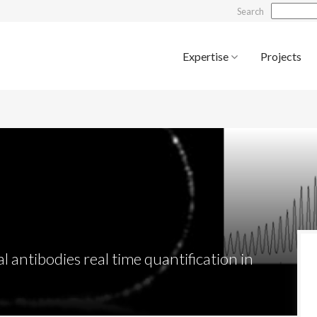
Search
Expertise
Projects
 antibodies real time quantification in