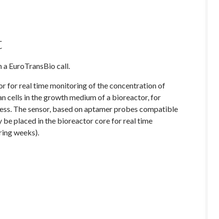
t
a EuroTransBio call.
or for real time monitoring of the concentration of
cells in the growth medium of a bioreactor, for
cess. The sensor, based on aptamer probes compatible
ly be placed in the bioreactor core for real time
ring weeks).