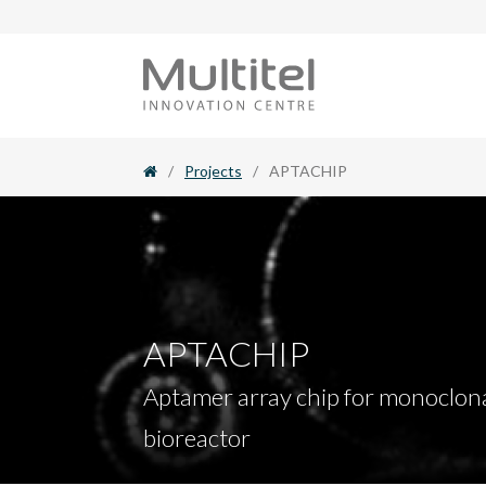
Skip
to
content
/
Projects
/
APTACHIP
APTACHIP
Aptamer array chip for monoclonal
bioreactor